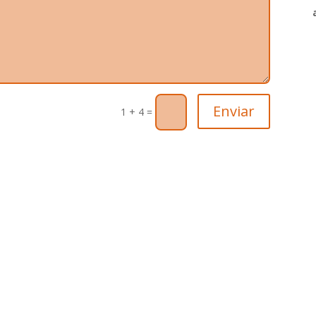
Enviar
1 + 4
=