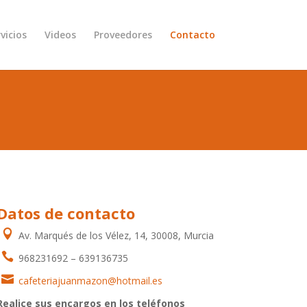
vicios
Videos
Proveedores
Contacto
Datos de contacto

Av. Marqués de los Vélez, 14, 30008, Murcia

968231692 – 639136735

cafeteriajuanmazon@hotmail.es
Realice sus encargos en los teléfonos