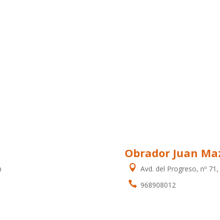
Obrador Juan Ma

n
Avd. del Progreso, nº 71,

968908012