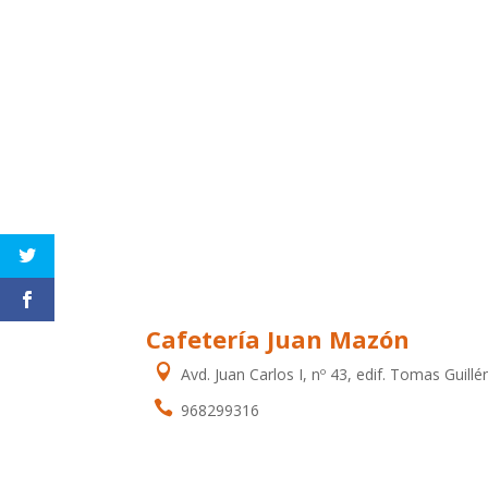
Cafetería Juan Mazón

Avd. Juan Carlos I, nº 43, edif. Tomas Guillé

968299316