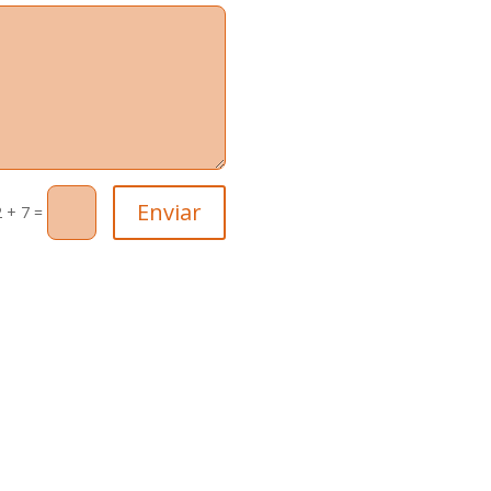
Enviar
2 + 7
=